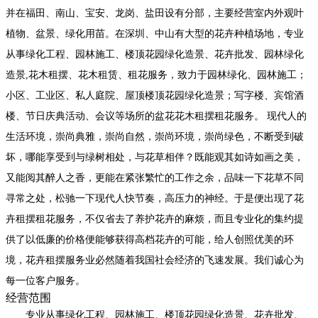
并在福田、南山、宝安、龙岗、盐田设有分部，主要经营室内外观叶
植物、盆景、绿化用苗。在深圳、中山有大型的花卉种植场地，专业
从事绿化工程、园林施工、楼顶花园绿化造景、花卉批发、园林绿化
造景,花木租摆、花木租赁、租花服务，致力于园林绿化、园林施工；
小区、工业区、私人庭院、屋顶楼顶花园绿化造景；写字楼、宾馆酒
楼、节日庆典活动、会议等场所的盆花花木租摆租花服务。 现代人的
生活环境，崇尚典雅，崇尚自然，崇尚环境，崇尚绿色，不断受到破
坏，哪能享受到与绿树相处，与花草相伴？既能观其如诗如画之美，
又能阅其醉人之香，更能在紧张繁忙的工作之余，品味一下花草不同
寻常之处，松驰一下现代人快节奏，高压力的神经。于是便出现了花
卉租摆租花服务，不仅省去了养护花卉的麻烦，而且专业化的集约提
供了以低廉的价格便能够获得高档花卉的可能，给人创照优美的环
境，花卉租摆服务业必然随着我国社会经济的飞速发展。我们诚心为
每一位客户服务。
经营范围
专业从事绿化工程、园林施工、楼顶花园绿化造景、花卉批发、