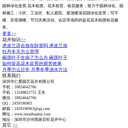
园林绿化造景,花木租摆、花木租赁、租花服务，致力于园林绿化、园
林施工；小区、工业区、私人庭院、屋顶楼顶花园绿化造景；写字
楼、宾馆酒楼、节日庆典活动、会议等场所的盆花花木租摆租花服
务。
更多>>
花卉知识
>>
虎皮兰适合放在卧室吗 虎皮兰放
牡丹冬天怎么管理
碗莲叶子生病了怎么办 碗莲叶子
如何提高花木盆景的观赏效果
月季怎么过冬 月季冬季浇水方法
联系我们
深圳市仁爱园艺花卉有限公司
手机：18824642766
手机：
13249821755 王生
微信：18824642766
QQ：2459196963
邮箱：2459196963@qq.com
网址：www.renaihuahui.com
地址：深圳市沙河西路百旺花卉中心
其它
>>