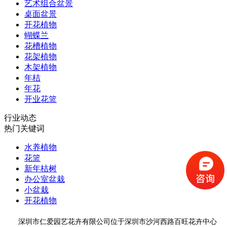
艺术组合盆景
桌面盆景
开花植物
蝴蝶兰
花槽植物
花架植物
木架植物
年桔
年花
开业花篮
行业动态
热门关键词
水养植物
花篮
新年桔树
办公室盆栽
小盆栽
开花植物
深圳市仁爱园艺花卉有限公司位于深圳市沙河西路百旺花卉中心