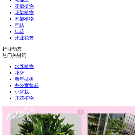
花槽植物
花架植物
木架植物
年桔
年花
开业花篮
行业动态
热门关键词
水养植物
花篮
新年桔树
办公室盆栽
小盆栽
开花植物