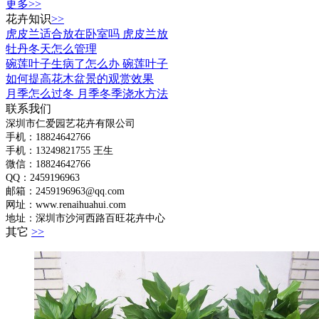
更多>>
花卉知识
>>
虎皮兰适合放在卧室吗 虎皮兰放
牡丹冬天怎么管理
碗莲叶子生病了怎么办 碗莲叶子
如何提高花木盆景的观赏效果
月季怎么过冬 月季冬季浇水方法
联系我们
深圳市仁爱园艺花卉有限公司
手机：18824642766
手机：
13249821755 王生
微信：18824642766
QQ：2459196963
邮箱：2459196963@qq.com
网址：www.renaihuahui.com
地址：深圳市沙河西路百旺花卉中心
其它
>>