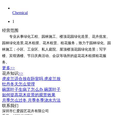
Chemical
1
经营范围
专业从事绿化工程、园林施工、楼顶花园绿化造景、花卉批发、
园林绿化造景,花木租摆、花木租赁、租花服务，致力于园林绿化、园
林施工；小区、工业区、私人庭院、屋顶楼顶花园绿化造景；写字
楼、宾馆酒楼、节日庆典活动、会议等场所的盆花花木租摆租花服
务。
更多>>
花卉知识
>>
虎皮兰适合放在卧室吗 虎皮兰放
牡丹冬天怎么管理
碗莲叶子生病了怎么办 碗莲叶子
如何提高花木盆景的观赏效果
月季怎么过冬 月季冬季浇水方法
联系我们
深圳市仁爱园艺花卉有限公司