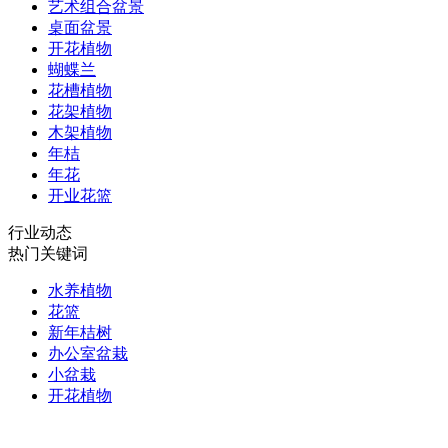
艺术组合盆景
桌面盆景
开花植物
蝴蝶兰
花槽植物
花架植物
木架植物
年桔
年花
开业花篮
行业动态
热门关键词
水养植物
花篮
新年桔树
办公室盆栽
小盆栽
开花植物