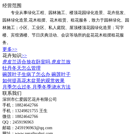
经营范围
专业从事绿化工程、园林施工、楼顶花园绿化造景、花卉批发、
园林绿化造景,花木租摆、花木租赁、租花服务，致力于园林绿化、园
林施工；小区、工业区、私人庭院、屋顶楼顶花园绿化造景；写字
楼、宾馆酒楼、节日庆典活动、会议等场所的盆花花木租摆租花服
务。
更多>>
花卉知识
>>
虎皮兰适合放在卧室吗 虎皮兰放
牡丹冬天怎么管理
碗莲叶子生病了怎么办 碗莲叶子
如何提高花木盆景的观赏效果
月季怎么过冬 月季冬季浇水方法
联系我们
深圳市仁爱园艺花卉有限公司
手机：18824642766
手机：
13249821755 王生
微信：18824642766
QQ：2459196963
邮箱：2459196963@qq.com
网址：www.renaihuahui.com